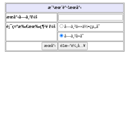
æ¨¹æœ¨è°·!æœå°‹
æœå°‹å­—ä¸²ï¼š
é¡¯ç¤ºæ‰€æœ‰ç¶²é ï¼š
å­—ä¸²ä»»ä½•çµ„åˆ
å­—ä¸²å»åˆ