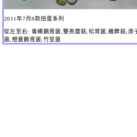
2011年7月8款扭蛋系列
從
左至右:
毒蠅鵝膏
菌,雙孢蘑菇,松茸菌,雞髀菇,滑
菌,橙蓋鵝膏菌,竹笙菌