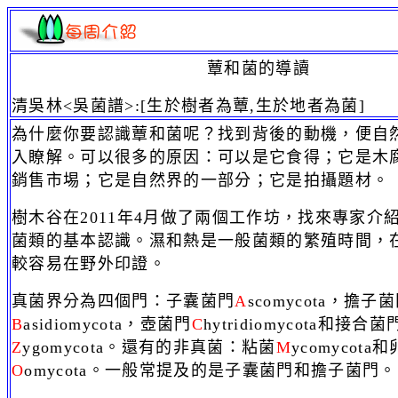
蕈和菌的導讀
清吳林<吳菌譜>:[生於樹者為蕈,生於地者為菌]
為什麼你要認識蕈和菌呢？找到背後的動機，便自
入瞭解。可以很多的原因：可以是它食得；它是木
銷售市埸；它是自然界的一部分；它是拍攝題材。
樹木谷在
2011
年
4
月做了兩個工作坊，找來專家介
菌類的基本認識。濕和熱是一般菌類的繁殖時間，
較容易在野外印證。
真菌界分為四個門：子囊菌門
A
scomycota
，擔子菌
B
asidiomycota，壺菌門
C
hytridiomycota和接合菌
Z
ygomycota。還有的非真菌：粘菌
M
ycomycota
O
omycota。一般常提及的是子囊菌門和擔子菌門。