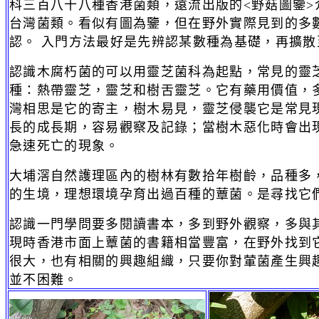
科三百八十八種香港菌類，遠流出版的<野菇圖鑒>
台灣菌類。看似有圖為鑒，但在野外實際見到的多
認。 入門方法最好是先辨認某數種為基礎，再擴散
認識木腐朽菌的可以用靈芝菌科為起點，常見的靈
種：熱帶靈芝，靈芝和樹舌靈芝。它有藥用價值，
灣相思是它的寄主，樹木易見，靈芝侵襲它是常見
長的成長期，容易觀察及記錄；當樹木惡化時會出現
急速死亡的現象。
大埔滘自然護理區內的樹林有數拾年樹齡，品種多
的生境，理想環境孕育出過百種的蕈菌。是尋找它
認識一門學問要多閱讀書本，多到野外觀察，多與
現時香港市面上蕈菌的書籍相當豐富，在野外找到
很大，也有相關的興趣組織，只要你對葷菌產生興
並不困難。