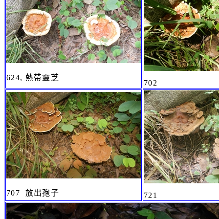
624, 熱帶靈芝
702
707 放出孢子
721