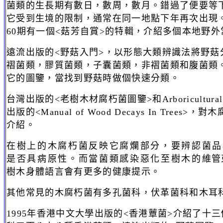
菌類的生長期有數日，數周，數月。錯過了便要等
它受到生境的限制，通常在同一地點下年再次出現
60期有一個<菇芳自賞>的特輯，介紹多個本地野外
遠流出版的<野菇入門>，以形態大類辨識法將野菇
褶菌類，膠質菌類，子囊菌類，非褶菌類和腹菌類
它的圖鑒，當找到野菇時做個快速分類。
台灣
出版
的
<老樹木材腐朽菌圖鑒>和
Arboricultural
出版的<M
anual of Wood Decays In Trees>
，對木
介紹。
在樹上的木腐朽菌反映它腐爛部分，要辨認菌品
是否具病原性。而當菌類感染惡化至樹木的維管
樹木身體語言會有更多的健康提示。
其他常見的木腐朽菌有多孔菌科，伏革菌科和木耳
1995
年香港中文大學出版的<香港蕈菌>介紹了十三