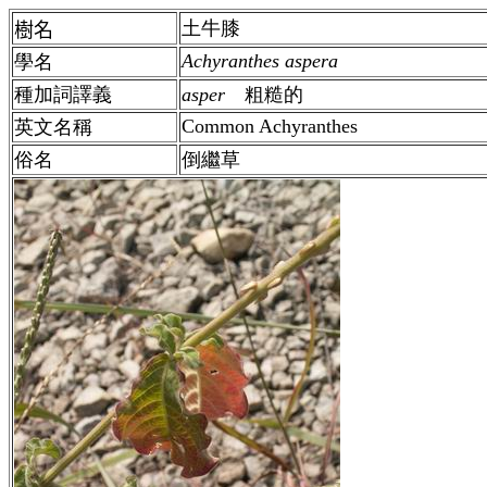
土牛膝
樹名
Achyranthes aspera
學名
種加詞譯義
asper
粗糙的
Common Achyranthes
英文名稱
俗名
倒繼草