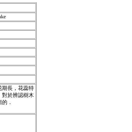
ake
花期長，花蕊特
．對於辨認樹木
錯的．