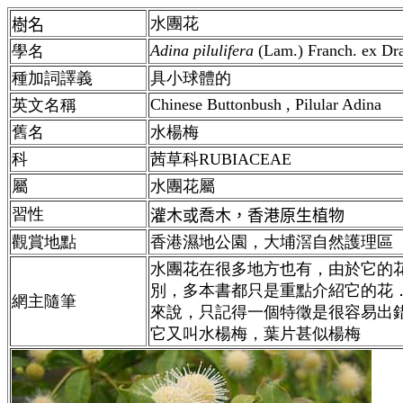
水團花
樹名
Adina pilulifera
(Lam.) Franch. ex Dr
學名
種加詞譯義
具小球體的
Chinese Buttonbush , Pilular Adina
英文名稱
舊名
水楊梅
科
茜草科RUBIACEAE
屬
水團花屬
習性
灌木或喬木，香港原生植物
觀賞地點
香港濕地公園，大埔滘自然護理區
水團花在很多地方也有，由於它的
別，多本書都只是重點介紹它的花
網主隨筆
來說，只記得一個特徵是很容易出
它又叫水楊梅，葉片甚似楊梅