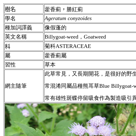
樹名
藿香薊
，
勝紅薊
Ageratum conyzoides
學名
種加詞譯義
像假蓬的
英文名稱
Billygoat-weed，Goatweed
菊科ASTERACEAE
科
屬
藿香薊屬
習性
草本
此草常見，又長期開花，是很好的野
網主隨筆
常混淆同屬品種熊耳草Blue Billygoat-w
常有雄性斑蝶停留吸食作為製造吸引