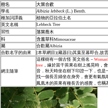
樹名
大葉合歡
Albizia
lebbeck
(L.) Benth.
學名
種加詞譯義
植物的亞拉伯土名
Lebbeck Tree
英文名稱
習性
落葉喬木
科
含羞草科Mimosaceae
屬
合歡屬Albizia
合歡
名字的由來
[本草網目](藏器曰)其葉至暮即合,故雲
這棵樹有一個古怪 英文俗名－
Woman'
tree
，緣於當干莢果在樹上搖晃時，會
音．秋天時坐在樹下印證一下，也是
網主隨筆
找一個長舌婦坐在身旁，會更有氣氛
鳳凰木的莢果有種長舌的感覺，
也稱