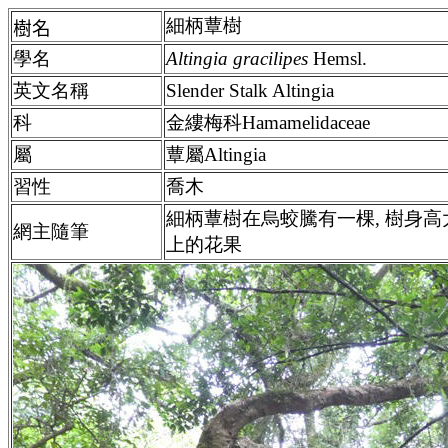
細柄蕈樹
樹名
學名
Altingia gracilipes
Hemsl.
英文名稱
Slender Stalk Altingia
科
金縷梅科Hamamelidaceae
屬
蕈屬Altingia
習性
喬木
細柄
蕈樹在烏蛟騰有一棵, 樹身
網主隨筆
上的花果