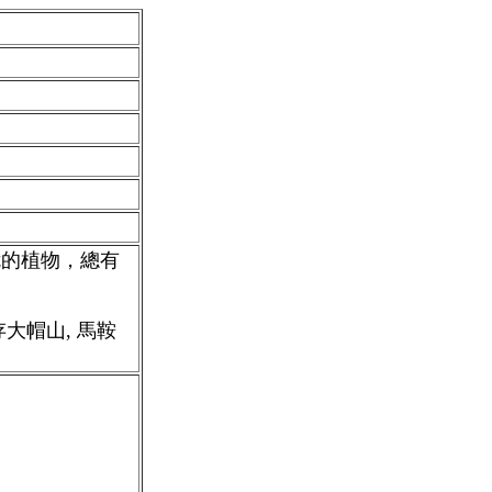
危的植物，總有
存大帽山, 馬鞍