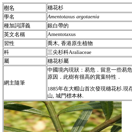
穗花杉
樹名
Amentotaxus argotaenia
學名
種加詞譯義
銀白帶的
Amentotaxus
英文名稱
習性
喬木,
香港
原生植物
科
三尖杉科Araliaceae
屬
穗花杉屬
中國境內現狀：易危．留意一些易
原因．此樹有很高的賞葉特性．
網主隨筆
1885年在大帽山首次發現穗花杉.現
山, 城門標本林.