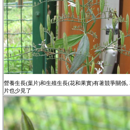
營養生長(葉片)和生殖生長(花和果實)有著競爭關係, 
片也少見了