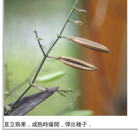
直立蒴果，成熟時爆開，彈出種子．