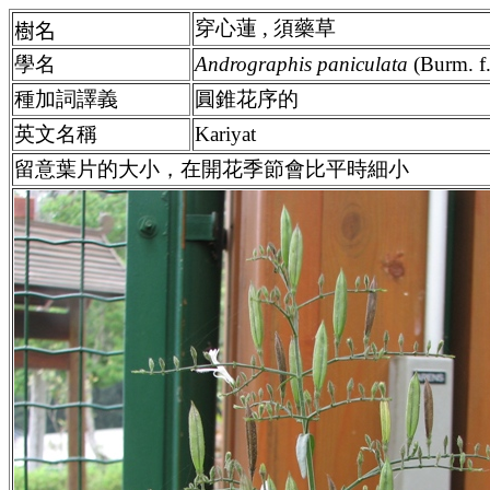
穿心蓮 , 須藥草
樹名
學名
Andrographis paniculata
(Burm. f
種加詞譯義
圓錐花序的
英文名稱
Kariyat
留意葉片的大小，在開花季節會比平時細小