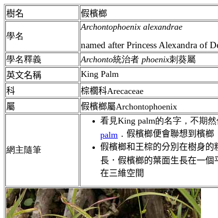
樹名
假檳榔
Archontophoenix alexandrae
學名
named after Princess Alexandra of 
學名釋義
Archonto
統治者
phoenix
刺葵屬
King Palm
英文名稱
科
棕櫚科Arecaceae
屬
假檳榔屬Archontophoenix
看見King palm的名字，不期
．
假檳榔便會聯想到檳榔 
palm
假檳榔和王棕的分別在樹身的
網主隨筆
長．假檳榔的葉面生長在一個
在三維空間