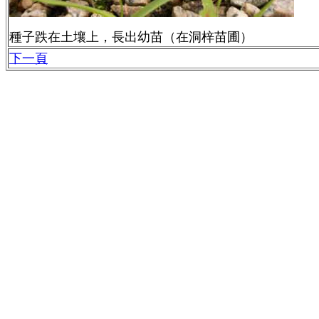
種子跌在土壤上，長出幼苗（在洞梓苗圃）
下一頁