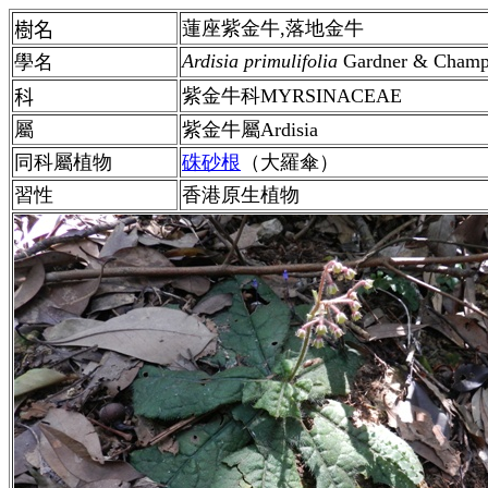
蓮座紫金牛,落地金牛
樹名
Ardisia primulifolia
Gardner & Champ
學名
紫金牛科MYRSINACEAE
科
屬
紫金牛屬Ardisia
同科屬植物
硃砂根
（大羅傘）
習性
香港原生植物