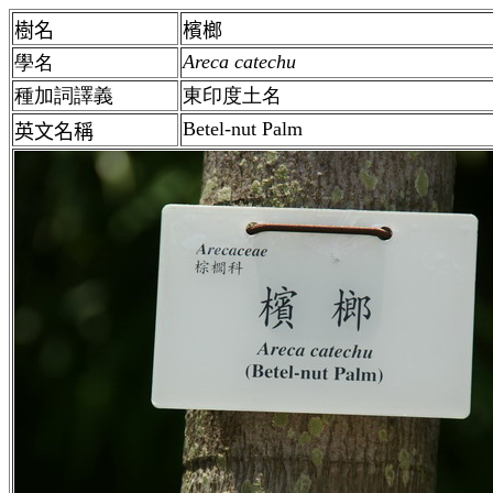
樹名
檳榔
Areca catechu
學名
種加詞譯義
東印度土名
Betel-nut Palm
英文名稱