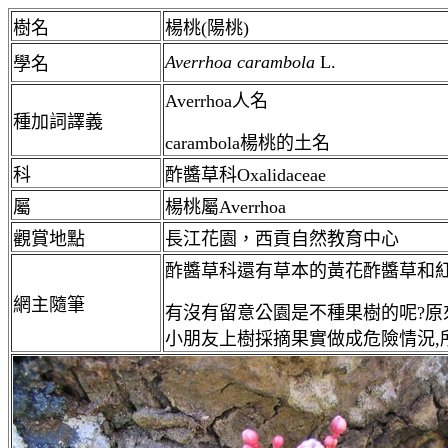
樹名
楊桃(陽桃)
Averrhoa carambola
L.
學名
Averrhoa人名
種加詞譯義
carambola楊桃的土名
科
酢醬草科
Oxalidaceae
屬
楊桃屬
Averrhoa
觀賞地點
長江花園，西貢自然教育中心
酢醬草科還有草本的黃花酢醬草和紅
網主隨筆
有沒有留意公園是不種果樹的呢?原
小朋友上樹採摘果實做成危險情況,