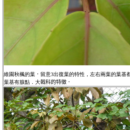
維園秋楓的葉
．
留意3出復葉的特性，左右兩葉的葉基都
葉基有腺點．大
戟科的特徵．