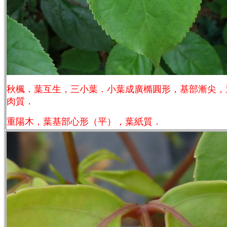
秋楓．葉互生，三小葉．小葉成廣橢圓形，基部漸尖，
肉質．
重陽木，葉基部心形（平），葉紙質．