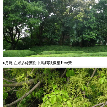
6月尾,在眾多綠葉樹中,唯獨秋楓葉片轉黃