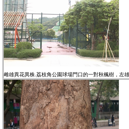
雌雄異花異株.荔枝角公園球場門口的一對秋楓樹，左