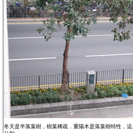
冬天是半落葉樹，樹葉稀疏．重陽木是落葉樹特性，這