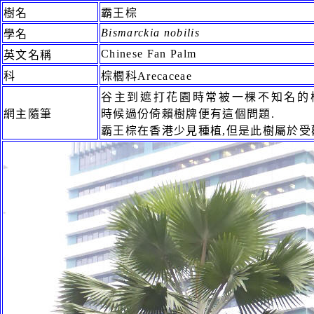
樹名
霸王棕
Bismarckia nobilis
學名
Chinese Fan Palm
英文名稱
科
棕櫚科Arecaceae
谷主到遮打花園時常被一棵不知名的
網主隨筆
時候過份倚賴樹牌便有這個問題.
霸王棕在香港少見種植,但是此樹屬於受