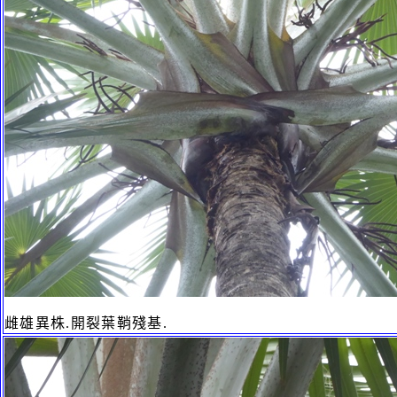
雌雄異株.開裂葉鞘殘基.