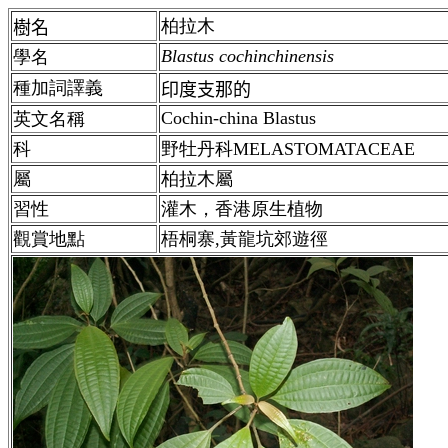
柏拉木
樹名
Blastus cochinchinensis
學名
種加詞譯義
印度支那的
Cochin-china Blastus
英文名稱
科
野牡丹科MELASTOMATACEAE
屬
柏拉木屬
習性
灌木，香港原生植物
觀賞地點
梧桐寨,黃龍坑郊遊徑