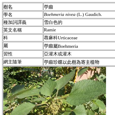
樹名
苧麻
Boehmeria nivea
(L.) Gaudich.
學名
種加詞譯義
雪白色的
Ramie
英文名稱
科
蕁麻科Urticaceae
屬
苧麻
屬
Boehmeria
習性
亞灌木或灌木
網主隨筆
苧麻珍蝶以此樹為寄主植物