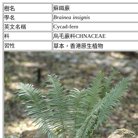
蘇鐵蕨
樹名
Brainea insignis
學名
Cycad-fern
英文名稱
科
烏毛蕨科
CHNACEAE
習性
草本，香港原生植物