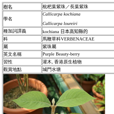
枇杷葉紫珠／長葉紫珠
樹名
Callicarpa kochiana
學名
Callicarpa loureiri
種加詞譯義
kochiana 日本高知縣的
科
馬鞭草科VERBENACEAE
屬
紫珠屬
Purple Beauty-berry
英文名稱
習性
灌木,
香港
原生植物
觀賞地點
城門水塘