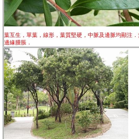
葉互生，單葉，線形，葉質堅硬，中脈及邊脈均顯注．
邊緣腫脹．