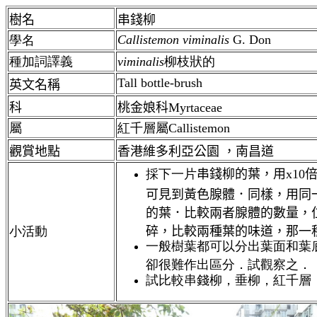
樹名
串錢柳
Callistemon viminalis
G. Don
學名
種加詞譯義
viminalis
柳枝狀的
Tall bottle-brush
英文名稱
科
桃金娘科Myrtaceae
屬
紅千層屬Callistemon
觀賞地點
香港維多利亞公園 ，南昌道
採下一片
串錢柳的
葉，用x10
可見到黃色腺體．同樣，用同
的葉．比較兩者腺體的數量，
小活動
碎，比較兩種葉的味道，那一
一般樹葉都可以分出葉面和葉
卻很難作出區分．試觀察之．
試比較串錢柳，垂柳，紅千層