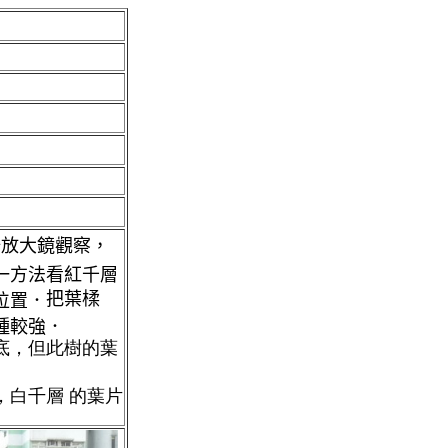
倍放大鏡觀察，
一方法看紅千層
把葉楺
位置．
種較強．
底，但此樹的葉
，白千層 的葉片