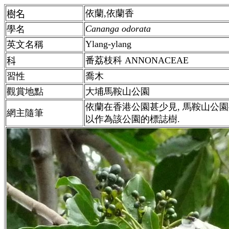
依蘭,依蘭香
樹名
Cananga odorata
學名
Ylang-ylang
英文名稱
番荔枝科 ANNONACEAE
科
習性
喬木
觀賞地點
大埔馬鞍山公園
依蘭在香港公園甚少見, 馬鞍山公園共
網主隨筆
以作為該公園的標誌樹.