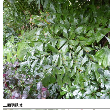
二回羽狀葉