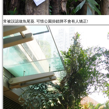
常被誤認做魚尾葵. 可惜公園掛錯牌不會有人矯正!