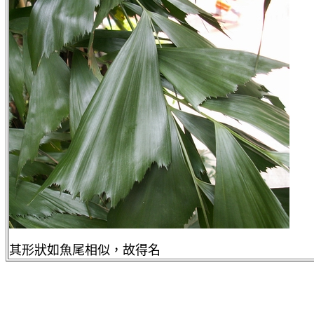
其形狀如魚尾相似，故得名