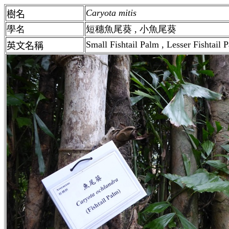
Caryota mitis
樹名
學
名
短穗魚尾葵 , 小魚尾葵
Small Fishtail Palm , Lesser Fishtail 
英文名稱