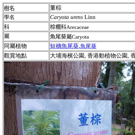
董棕
樹名
Caryota urens
Linn
學名
科
棕櫚科Arecaceae
屬
魚尾葵
屬Caryota
同屬植物
短穗魚尾葵
,
魚尾葵
觀賞地點
大埔海檳公園, 香港動植物公園, 