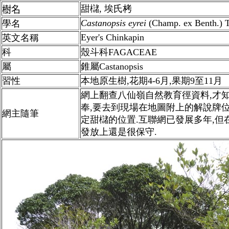
甜櫧, 埃氏栲
樹名
Castanopsis
eyrei
(Champ. ex Benth.) T
學名
Eyer's Chinkapin
英文名稱
科
殼斗科FAGACEAE
屬
錐屬Castanopsis
習性
本地原生樹,花期4-6月,果期9至11月
網上翻查八仙嶺自然教育徑資料,才
奉,要去到現場在地圖附上的解說牌
網主隨筆
定甜櫧的位置.互聯網已發展多年,但
發放上還是很保守.