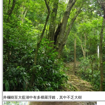
井欄樹至大藍湖中有多棵羅浮錐，其中不乏大樹