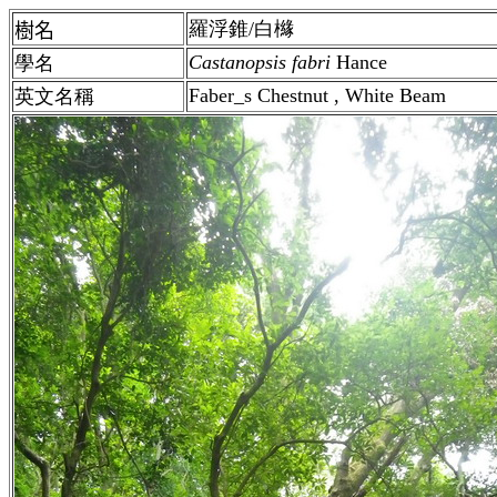
羅浮錐/白櫞
樹名
Castanopsis
fabri
Hance
學名
Faber_s Chestnut , White Beam
英文名稱