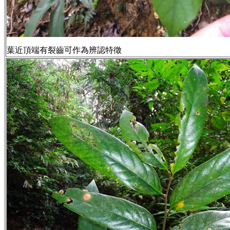
葉近頂端有裂齒可作為辨認特徵