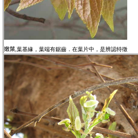
嫩葉,
葉基緣，葉端有鋸齒．在葉片中，是辨認特徵