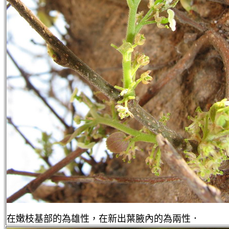
在嫩枝基部的為雄性，在新出葉腋內的為兩性．