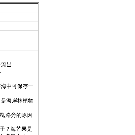
汁流出
毒
在海中可保存一
，是海岸林植物
園,路旁的原因
子？海芒果是