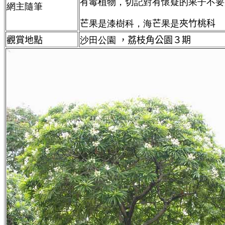
有毒植物，切記對有懷疑的果子不要
網主隨筆
芒
果是漆樹科，海
芒
果是
夾竹桃科
觀賞地點
沙田公園
，荔枝角公園３期