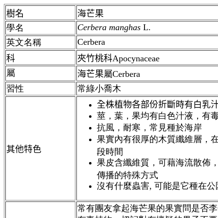
樹名
海芒果
Cerbera manghas
L.
學名
Cerbera
英文名稱
科
夾竹桃科Apocynaceae
屬
海芒果
屬
Cerbera
習性
常綠小喬木
全株植物各部份折斷時有白乳
莖，葉，果均有白色汁液，有
抗風，耐寒，常見種於海岸
果實內有很厚的木質纖維層，
其他特色
段時間
果皮含纖維質，可藉海流散佈
傳播的特殊方式
沒有什麼蟲害, 可能是它種在公
常有團友拿起海芒果的果實問是否李