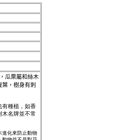
屬，瓜栗屬和絲木
復葉，樹身有刺
也有種植，如香
樹木名牌並不常
木進化來防止動物
半.動物並不是對花