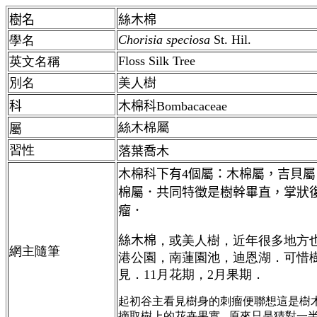
樹名
絲木棉
Chorisia speciosa
St. Hil.
學名
Floss Silk Tree
英文名稱
別名
美人樹
科
木棉科Bombacaceae
絲木棉屬
屬
習性
落葉喬木
木棉科下有4個屬：木棉屬，吉貝
棉屬．共同特徵是樹幹畢直，掌狀
瘤．
絲木棉
，或美人樹，近年很多地方
網主隨筆
港公園，南蓮園池，迪恩湖．可惜
見．11月花期，2月果期．
起初谷主看見樹身的刺瘤便聯想這是樹
摘取樹上的花卉果實...原來只是猜對一