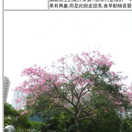
果有興趣,而是此樹皮甜美,食草動物喜愛