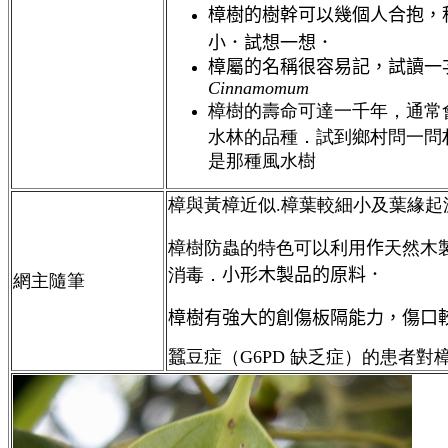
樟樹的樹幹可以幾個人合抱，
小．試想一想．
樟屬的名稱很容易記，
試讀一
Cinnamomum
樟樹的壽命可達一千年，通常
水林的品種．試到鄉村問一問
是那種風水樹
樟與黃樟近似.樟葉較細小及葉緣起波
樟樹防蟲的特色可以利用
作
天然木
消毒．
小形木製品的原料．
網主隨筆
樟樹有強大的創傷板隔能力，傷口
蠶豆症（G6PD 缺乏症）的患者對