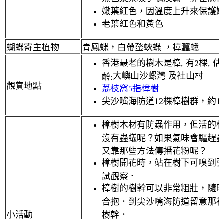
嫩葉紅色，因溫度上升來保護
老葉紅色和黃色
蝴蝶寄主植物
青鳳蝶，白帶螯蛺蝶 ，樟蠶蛾
香港最老的樹木是樟, 有2棵, 
大嶼山沙螺灣 及
社山村
齡:
觀賞地點
荔枝窩5指樟樹
尖沙嘴海防道12棵樟樹群，約1
樟樹木材有防蟲作用，但活的
沒有蟲蟻呢？如果氣味會驅趕
又靠那些方法傳播花粉呢？
樟樹開花時，站在樹下可嗅到
試觀察．
樟樹的樹幹可以非常粗壯，隨
合抱．到尖沙嘴海防道留意那裡
小活動
樹幹．