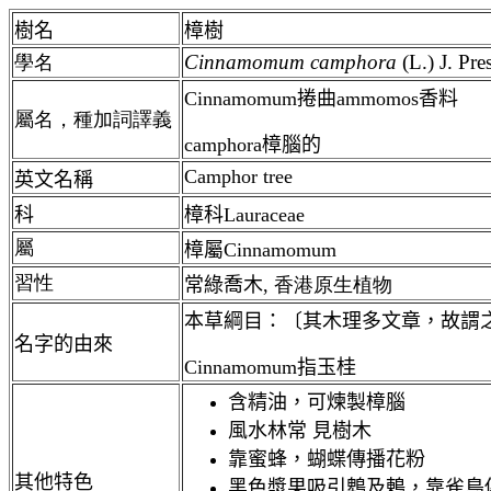
樹名
樟樹
Cinnamomum
camphora
(L.) J. Pres
學名
Cinnamomum捲曲ammomos香料
屬名，種加詞譯義
camphora
樟腦的
Camphor tree
英文名稱
科
樟科Lauraceae
屬
樟屬Cinnamomum
習性
常綠喬木
,
香港
原生植物
本草綱目：〔其木理多文章，故謂
名字的由來
Cinnamomum指玉桂
含精油，可煉製樟腦
風水林常 見樹木
靠蜜蜂，蝴蝶傳播花粉
其他特色
黑色漿果吸引鵯及鶇，靠雀鳥