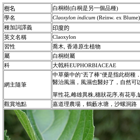
白桐樹(白桐是另一個品種)
樹名
Claoxylon
indicum
(Reinw. ex Blume)
學名
種加詞譯義
印度的
Claoxylon
英文名稱
習性
喬木,
香港
原生植物
屬
白桐樹屬
科
大戟科EUPHORBIACEAE
中草藥中的"丟了棒"便是指此樹種
醫治風濕，風濕也醫好了，自然可
網主隨筆
單性花,雌雄異株,穗狀花序,有花萼,
觀賞地點
嘉道理農場，鶴藪水塘，沙螺洞路