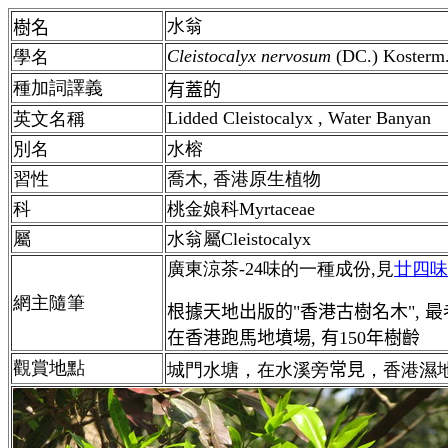
水翁
樹名
Cleistocalyx nervosum
(DC.) Kosterm
學名
種加詞譯義
有蓋的
Lidded Cleistocalyx , Water Banyan
英文名稱
別名
水榕
習性
喬木,
香港
原生植物
科
桃金娘科Myrtaceae
屬
水翁
屬
Cleistocalyx
廣東涼茶-24味的一種成份,見
廿四味
網主隨筆
根據天地出版的"香港古樹名木", 
在香港跑馬地墳場, 有150年樹齡
觀賞地點
城門水塘，在水溪旁
常見
，香港濕