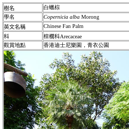
白蠟棕
樹名
學名
Copernicia alba
Morong
Chinese Fan Palm
英文名稱
科
棕櫚科Arecaceae
觀賞地點
香港迪士尼樂園，青衣公園