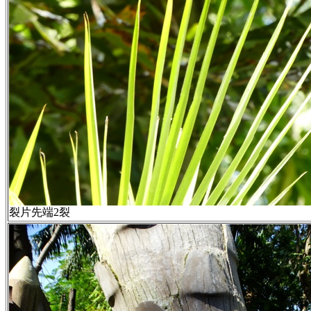
裂片先端2裂