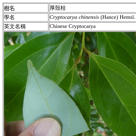
厚殼桂
樹名
Cryptocarya chinensis
(Hance) Hemsl.
學名
Chinese Cryptocarya
英文名稱