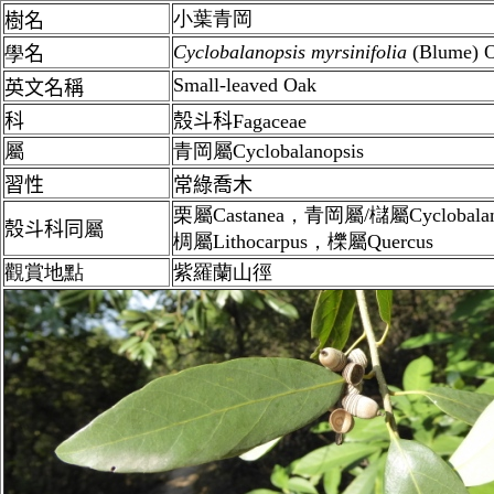
小葉青岡
樹名
Cyclobalanopsis
myrsinifolia
(Blume) O
學
名
Small-leaved Oak
英文名稱
科
殼斗科Fagaceae
屬
青岡屬Cyclobalanopsis
習性
常綠喬木
栗屬Castanea，青岡屬/櫧屬Cyclobala
殼斗科同
屬
椆屬Lithocarpus，櫟屬Quercus
觀賞地點
紫羅蘭山徑