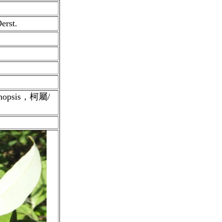
erst.
nopsis，柯屬/