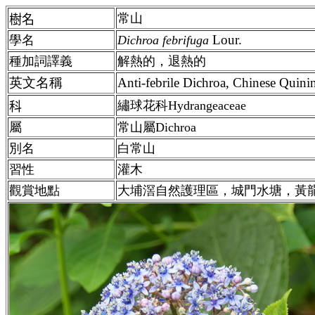
常山
樹名
Lour.
學名
Dichroa febrifuga
種加詞譯義
解熱的，退熱的
英文名稱
Anti-febrile Dichroa, Chinese Quini
繡球花科Hydrangeaceae
科
屬
常山屬Dichroa
別名
白
常山
習性
灌木
觀賞地點
大埔滘自然護理區，城門水塘，黃