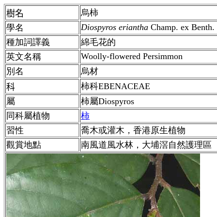
烏柿
樹名
Diospyros eriantha
Champ. ex Benth.
學名
種加詞譯義
綿毛花的
Woolly-flowered Persimmon
英文名稱
別名
烏材
柿科EBENACEAE
科
屬
柿屬Diospyros
同科屬植物
柿
習性
喬木或灌木，香港原生植物
觀賞地點
南風道風水林，大埔滘自然護理區