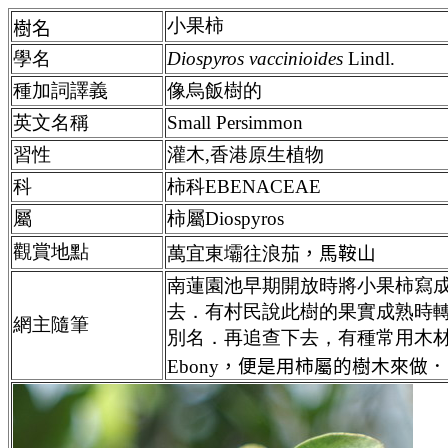
小果柿
樹名
學名
Diospyros vaccinioides
Lindl.
種加詞譯義
像烏飯樹的
英文名稱
Small Persimmon
習性
灌木,香港原生植物
科
柿科EBENACEAE
屬
柿屬Diospyros
觀賞地點
萬宜東壩往浪茄
，馬鞍山
南蓮園池早期開放時將小果柿寫
去．有村民說此樹的果實成熟時
網主隨筆
別名．再追查下去，有種常用木
Ebony，便是用柿屬的樹木來做．