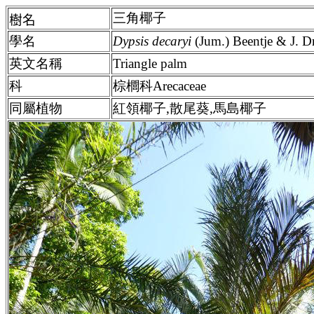
三角椰子
樹名
學名
Dypsis decaryi
(Jum.) Beentje & J. D
英文名稱
Triangle palm
科
棕櫚科Arecaceae
同屬植物
紅領椰子,散尾葵,馬島椰子