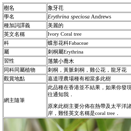
樹名
象牙花
Erythrina
speciosa
Andrews
學名
種加詞譯義
美麗的
Ivory Coral tree
英文名稱
科
蝶形花科Fabaceae
屬
刺桐屬Erythrina
習性
落葉小喬木
同科同屬植物
刺桐，黃脈刺桐，雞公花，龍牙花
觀賞地點
嘉道理農場種有相當多此樹
此品種在香港並不結果，如果你發
往通知我．
網主隨筆
原來此樹主要分佈在熱帶及太平洋
岸，難怪英文名稱是coral tree．