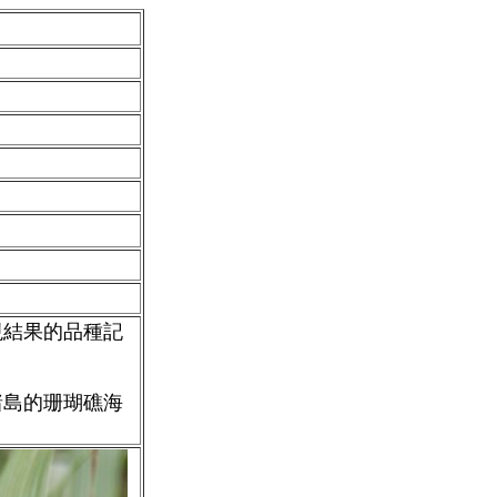
現結果的品種記
諸島的珊瑚礁海