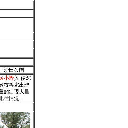
，沙田公園
姬小蜂
入 侵深
嫩枝等處出現
重的出現大量
此種情況．