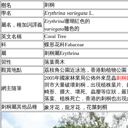
刺桐
樹名
Erythrina
variegata
L.
學名
Erythrina
珊瑚紅色的
屬名，種加詞譯義
variegata
雜色的
Coral Tree
英文名稱
科
蝶形花科Fabaceae
屬
刺桐屬Erythrina
習性
落葉喬木
觀賞地點
荔枝角公園近泳池，香港動植物公園
2005年國家林業局公佈外來昆蟲
刺桐
圳市大量破壞刺桐，出現植株葉片、
網主隨筆
畸形、腫大、壞死、蟲癭等症狀，嚴
落葉、植株死亡．香港的刺桐也出現
刺桐屬其他品種
象牙花，龍牙花
，
花葉刺桐