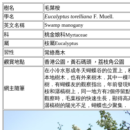
樹名
毛葉桉
Eucalyptus torelliana
F. Muell.
學名
Swamp manogany
英文名稱
科
桃金娘科Myrtaceae
屬
桉屬Eucalyptus
習性
常綠喬木
觀賞地點
香港公園，黃石碼頭 ，荔枝角公園
在小冷水形成冬天蝴蝶谷的位置上，
本地樹木，也有外來樹木．其中一棵
樹．有蝴蝶友的觀察指出，年前發現
網主隨筆
桉和潺槁樹上，同一地方有2個停留點．
觀察時，毛葉桉的快速生長，顯得高
潺槁樹的陽光不足，蝴蝶也少聚集．