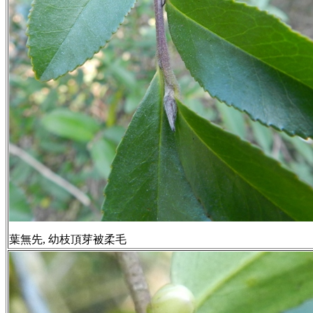
葉無先, 幼枝頂芽被柔毛