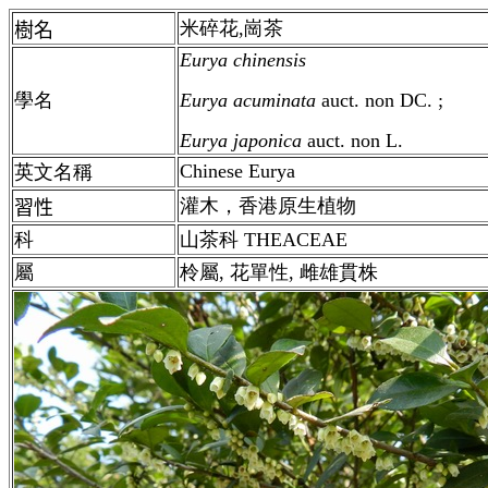
米碎花,崗茶
樹名
Eurya chinensis
學名
Eurya acuminata
auct. non DC. ;
Eurya japonica
auct. non L.
Chinese Eurya
英文名稱
灌木，香港原生植物
習性
科
山茶科 THEACEAE
屬
柃屬, 花單性, 雌雄貫株