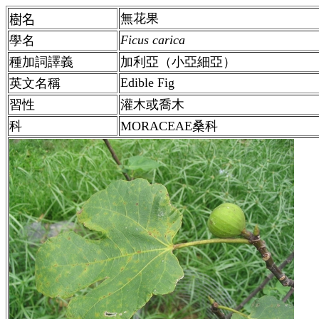
無花果
樹名
Ficus carica
學名
種加詞譯義
加利亞（小亞細亞）
Edible Fig
英文名稱
習性
灌木或喬木
科
MORACEAE桑科