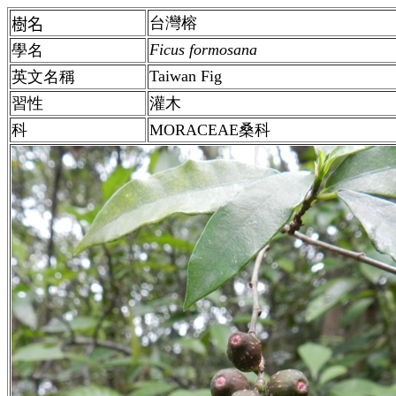
台灣榕
樹名
Ficus formosana
學名
Taiwan Fig
英文名稱
習性
灌木
科
MORACEAE桑科