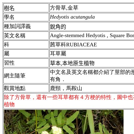
方骨草,金草
樹名
Hedyotis acutangula
學名
種加詞譯義
銳角的
Angle-stemmed Hedyotis , Square Bo
英文名稱
科
茜草科RUBIACEAE
屬
耳草屬
習性
草本,本地原生植物
中文名及英文名稱都介紹了莖部的
網主隨筆
有角．
觀賞地點
鹿頸，馬鞍山
除了方骨草，還有一些耳草都有４方梗的特性，圖中也
植物