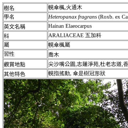
幌傘楓,火通木
樹名
學名
Heteropanax
fragrans
(Roxb. ex Ca
Hainan Elaeocarpus
英文名稱
ARALIACEAE 五加科
科
屬
幌傘楓屬
習性
喬木
尖沙嘴公園,
志蓮淨苑
,杜老志道
,
觀賞地點
幌指搖動, 傘是樹冠形狀
其他特色