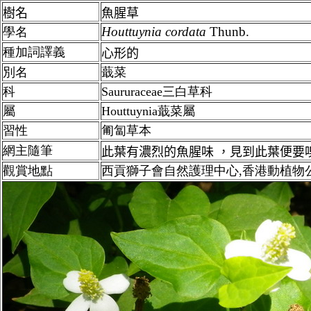
樹名
魚腥草
Houttuynia
cordata
Thunb.
學名
種加詞譯義
心形的
別名
蕺菜
科
Saururaceae三白草科
屬
Houttuynia蕺菜屬
習性
匍匐草本
網主隨筆
此葉有濃烈的魚腥味 ，見到此葉便要
觀賞地點
西貢獅子會自然護理中心,香港動植物