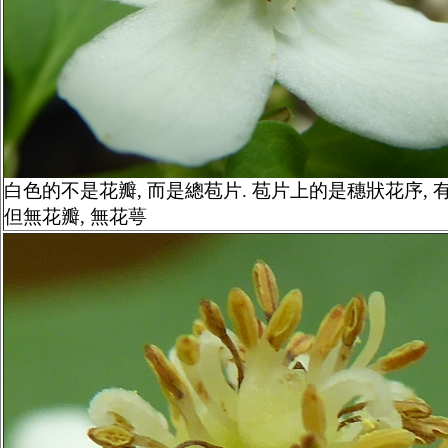
白色的不是花瓣, 而是總苞片. 苞片上的是穗狀花序, 
但無花瓣, 無花萼