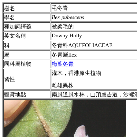
毛冬青
樹名
Ilex pubescens
學名
種加詞譯義
被柔毛的
Downy Holly
英文名稱
冬青科AQUIFOLIACEAE
科
屬
冬青屬Ilex
同科屬植物
梅葉冬青
灌木，香港原生植物
習性
雌雄異株
觀賞地點
南風道風水林，山頂盧吉道，沙螺