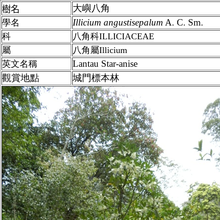
大嶼八角
樹名
Illicium
angustisepalum
A. C. Sm.
學名
科
八角科ILLICIACEAE
屬
八角
屬
Illicium
Lantau Star-anise
英文名稱
觀賞地點
城門標本林